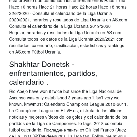
está previsto que comiencen los entrenamientos Hace 1 día
Hace 10 horas Hace 21 horas Hace 22 horas Hace 18 horas
22/8/2020 · Consulta el calendario de la Liga Ucrania
2020/2021, horarios y resultados de Liga Ucrania en AS.com
Consulta el calendario de la Liga Ucrania 2019/2020
Regular, horarios y resultados de Liga Ucrania en AS.com
Consulta todos los datos de la Liga Ucrania 2020/2021 con
resultados, calendario, clasificación, estadísticas y rankings
en AS.com Fútbol Ucrania.
Shakhtar Donetsk -
enfrentamientos, partidos,
calendario .
Rio Abejo have won it twice but since the Liga Nacional de
Ascenso was only established 3 years ago it isn't very well
known. kmwm01: Calendario Champions League 2010-2011.
La Champions League en RTVE.es, disfruta de las últimas
noticias y mejores vídeos de los goles y del calendario de los
partidos de la Liga de Campeones. to tags: 2018 colombia
futbol calendario. Последние твиты от Clinical Franco (Juez
de La Liga) (@Tajudeen000). La Liga fan. Follow me at your