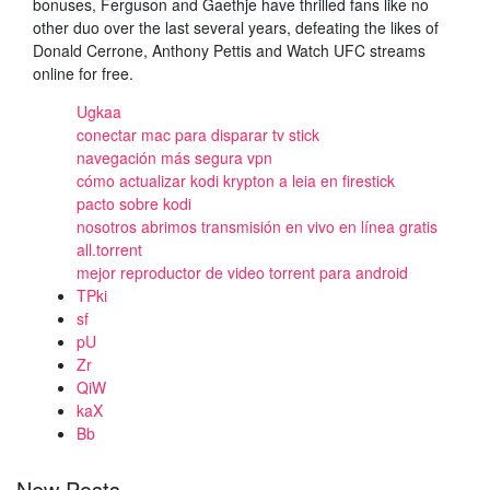
bonuses, Ferguson and Gaethje have thrilled fans like no
other duo over the last several years, defeating the likes of
Donald Cerrone, Anthony Pettis and Watch UFC streams
online for free.
Ugkaa
conectar mac para disparar tv stick
navegación más segura vpn
cómo actualizar kodi krypton a leia en firestick
pacto sobre kodi
nosotros abrimos transmisión en vivo en línea gratis
all.torrent
mejor reproductor de video torrent para android
TPki
sf
pU
Zr
QiW
kaX
Bb
New Posts