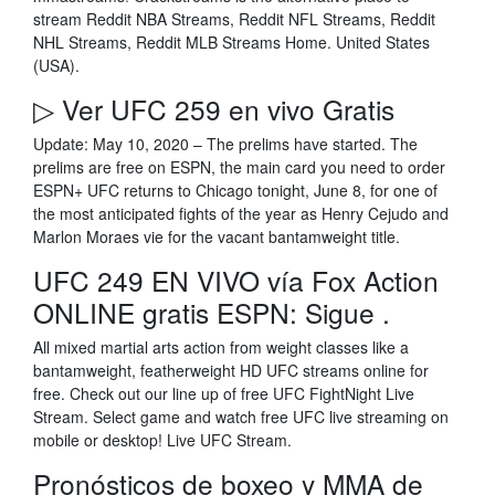
stream Reddit NBA Streams, Reddit NFL Streams, Reddit
NHL Streams, Reddit MLB Streams Home. United States
(USA).
▷ Ver UFC 259 en vivo Gratis
Update: May 10, 2020 – The prelims have started. The
prelims are free on ESPN, the main card you need to order
ESPN+ UFC returns to Chicago tonight, June 8, for one of
the most anticipated fights of the year as Henry Cejudo and
Marlon Moraes vie for the vacant bantamweight title.
UFC 249 EN VIVO vía Fox Action
ONLINE gratis ESPN: Sigue .
All mixed martial arts action from weight classes like a
bantamweight, featherweight HD UFC streams online for
free. Check out our line up of free UFC FightNight Live
Stream. Select game and watch free UFC live streaming on
mobile or desktop! Live UFC Stream.
Pronósticos de boxeo y MMA de