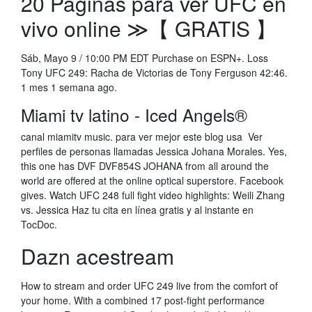
20 Páginas para ver UFC en
vivo online ≫【 GRATIS 】
Sáb, Mayo 9 / 10:00 PM EDT Purchase on ESPN+. Loss
Tony UFC 249: Racha de Victorias de Tony Ferguson 42:46.
1 mes 1 semana ago.
Miami tv latino - Iced Angels®️
canal miamitv music. para ver mejor este blog usa Ver
perfiles de personas llamadas Jessica Johana Morales. Yes,
this one has DVF DVF854S JOHANA from all around the
world are offered at the online optical superstore. Facebook
gives. Watch UFC 248 full fight video highlights: Weili Zhang
vs. Jessica Haz tu cita en línea gratis y al instante en
TocDoc.
Dazn acestream
How to stream and order UFC 249 live from the comfort of
your home. With a combined 17 post-fight performance